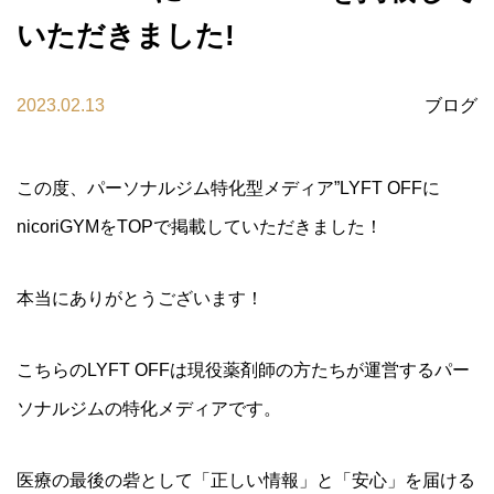
いただきました!
2023.02.13
ブログ
この度、パーソナルジム特化型メディア”LYFT OFFに
nicoriGYMをTOPで掲載していただきました！
本当にありがとうございます！
こちらのLYFT OFFは現役薬剤師の方たちが運営するパー
ソナルジムの特化メディアです。
医療の最後の砦として「正しい情報」と「安心」を届ける